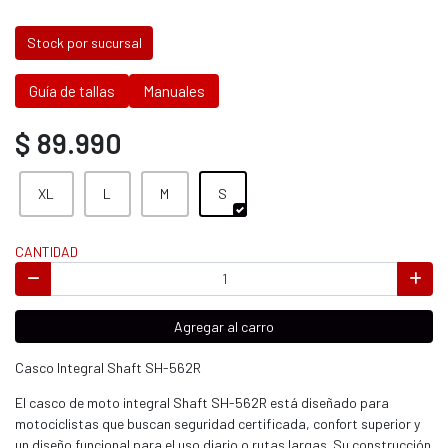
Stock por sucursal
Guía de tallas
Manuales
$ 89.990
XL
L
M
S
CANTIDAD
Agregar al carro
Casco Integral Shaft SH-562R
El casco de moto integral Shaft SH-562R está diseñado para
motociclistas que buscan seguridad certificada, confort superior y
un diseño funcional para el uso diario o rutas largas. Su construcción