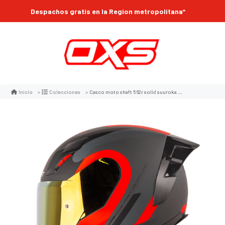
Despachos gratis en la Region metropolitana*
Casco moto shaft 562r solid suuroka gr.os rj integral
Inicio
Colecciones