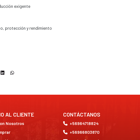
nducción exigente
so, protección y rendimiento
IO AL CLIENTE
CONTÁCTANOS
con Nosotros
+56964718824
mprar
+56966803870