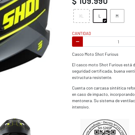
$ 109.990
s / enduro
XL
L
M
CANTIDAD
s / enduro / ATV
Casco Moto Shot Furious
El casco moto Shot Furious está d
seguridad certificada, buena vent
estructura resistente.
Cuenta con carcasa sintética refo
en caso de impacto, incorporando 
mentonera. Su sistema de ventilac
intensivo.