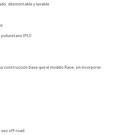
lado, desmontable y lavable
as
 poliuretano (PU)
a construcción base que el modelo Race, sin incorporar:
 uso off-road