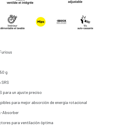
Furious
50 g
a SRS
S para un ajuste preciso
mpibles para mejor absorción de energía rotacional
k-Absorber
actores para ventilación óptima