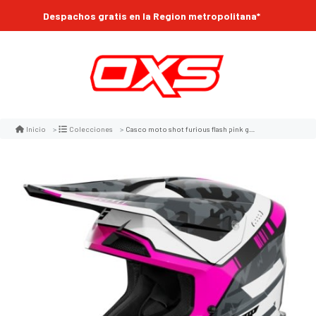
Despachos gratis en la Region metropolitana*
Casco moto shot furious flash pink glossy motocross enduro
Inicio
Colecciones