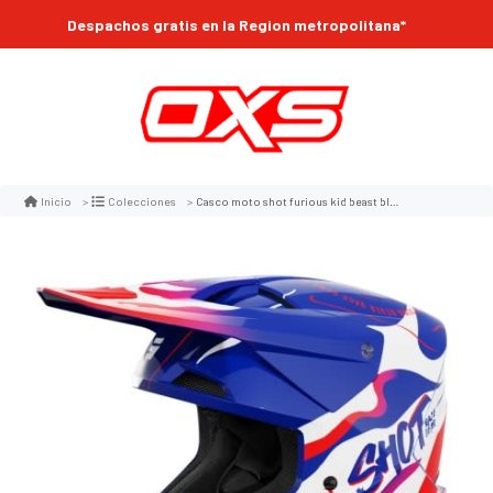
Despachos gratis en la Region metropolitana*
Casco moto shot furious kid beast blue red glossy motocross enduro niño
Inicio
Colecciones