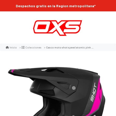
Despachos gratis en la Region metropolitana*
Casco moto shot speed atomic pink matt motocross enduro
Inicio
Colecciones