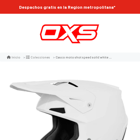
Despachos gratis en la Region metropolitana*
Casco moto shot speed solid white glossy motocross enduro
Inicio
Colecciones