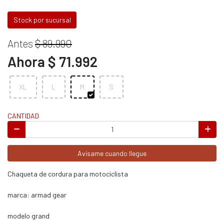
Stock por sucursal
Antes
$ 89.990
Ahora $ 71.992
XL
L
M
S
CANTIDAD
Avísame cuando llegue
Chaqueta de cordura para motociclista
marca: armad gear
modelo grand