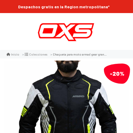
Despachos gratis en la Region metropolitana*
Chaqueta para moto armad gear grand maxdura impermable
Inicio
Colecciones
-20%