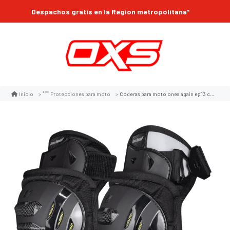
Despachos gratis en la Region metropolitana*
Coderas para moto ones again ep13 ce nivel 2
Inicio
Protecciones para moto