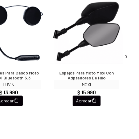
res Para Casco Moto
Espejos Para Moto Moxi Con
Ca
S1 Bluetooth 5.3
Adptadores De Hilo
Knx
LUVIN
MOXI
$ 13.990
$ 15.990
Agregar
Agregar