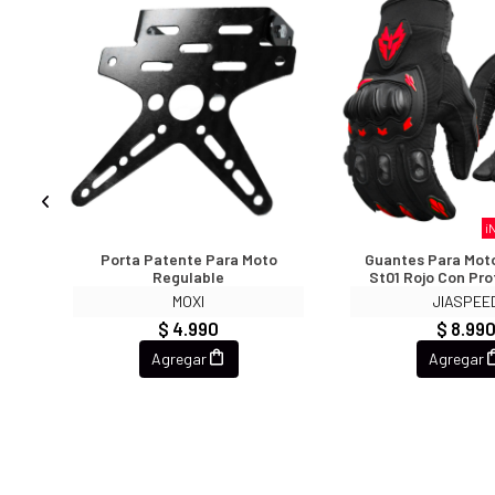
arque!
¡
vix
Porta Patente Para Moto
Guantes Para Mot
20db
Regulable
St01 Rojo Con Pr
ck
MOXI
JIASPEE
$ 4.990
$ 8.99
Agregar
Agregar