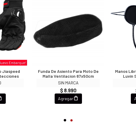
Nuevo Embarque!
o Jiaspeed
Funda De Asiento Para Moto De
Manos Lib
otecciones
Malla Ventilacion 67x50cm
Luvin 
D
SIN MARCA
0
$ 8.990
Agregar