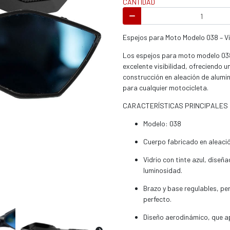
CANTIDAD
s / enduro
Espejos para Moto Modelo 038 – Vis
Los espejos para moto modelo 038
excelente visibilidad, ofreciendo 
construcción en aleación de alumin
s / enduro / ATV
para cualquier motocicleta.
CARACTERÍSTICAS PRINCIPALES
Modelo: 038
Cuerpo fabricado en aleación
Vidrio con tinte azul, diseña
luminosidad.
Brazo y base regulables, per
perfecto.
Diseño aerodinámico, que apo