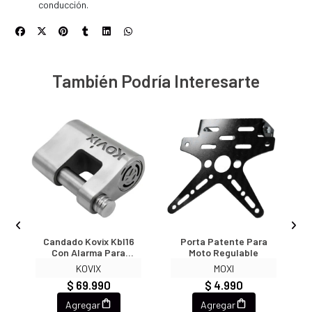
conducción.
También Podría Interesarte
O
Candado Kovix Kbl16
Porta Patente Para
Con Alarma Para
Moto Regulable
J
O
Cadenas Y Portones
KOVIX
MOXI
Acero
$ 69.990
$ 4.990
Agregar
Agregar