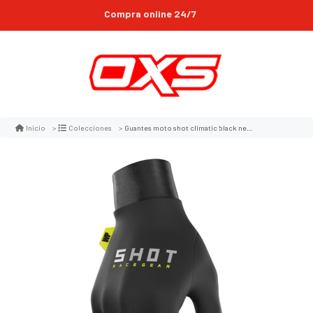
Compra online 24/7
Despachos gratis en la Region metropolitana*
Guantes moto shot climatic black neon yellow invierno impermeables motocross enduro
Inicio
Colecciones