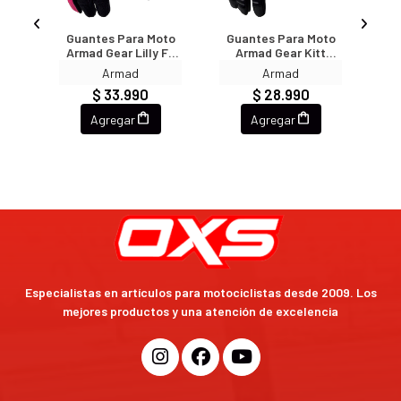
ara
Guantes Para Moto
Guantes Para Moto
Gu
n S1
Armad Gear Lilly Fc
Armad Gear Kitt
Ar
MujerTouch
MujerTouch
To
Armad
Armad
Protecciones
Protecciones
$ 33.990
$ 28.990
Agregar
Agregar
Especialistas en artículos para motociclistas desde 2009. Los
mejores productos y una atención de excelencia