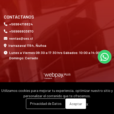
CONTÁCTANOS
+56964718824
+56966803870
ventas@oxs.cl
Irarrazaval 1154, Ñuñoa
Lunes a Viernes 09:30 a 17:30 hrs Sábados: 10:00 a 14:00 hrs
Domingo: Cerrado
Utilizamos cookies para mejorar tu experiencia, optimizar nuestro sitio y
OXS © 2026
personalizar el contenido que te ofrecemos.
0
x
Privacidad de Datos
Aceptar
Inicio
Carrito
Buscar
Menú