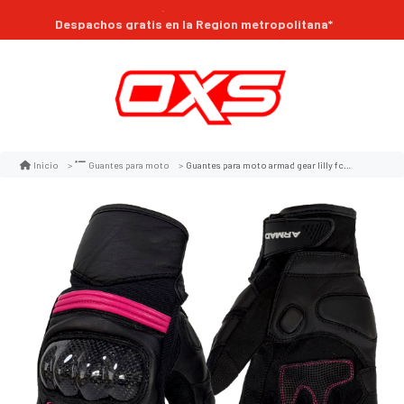
Compra online 24/7
Despachos gratis en la Region metropolitana*
Guantes para moto armad gear lilly fc mujertouch protecciones
Inicio
Guantes para moto