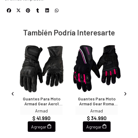
También Podría Interesarte
oto
Guantes Para Moto
Guantes Para Moto
Gu
rd
Armad Gear Aero1
Armad Gear Roma
Ar
rdo
Cuero Largos Touch
Mujer Touch
Armad
Armad
$ 41.990
$ 34.990
Agregar
Agregar