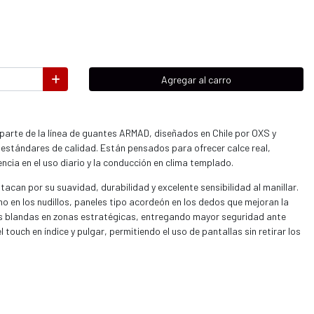
Agregar al carro
arte de la línea de guantes ARMAD, diseñados en Chile por OXS y
 estándares de calidad. Están pensados para ofrecer calce real,
ncia en el uso diario y la conducción en clima templado.
acan por su suavidad, durabilidad y excelente sensibilidad al manillar.
o en los nudillos, paneles tipo acordeón en los dedos que mejoran la
es blandas en zonas estratégicas, entregando mayor seguridad ante
ouch en índice y pulgar, permitiendo el uso de pantallas sin retirar los