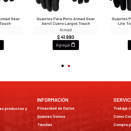
Armad Gear
Guantes Para Moto Armad Gear
Guantes P
 Touch
Aero1 Cuero Largos Touch
Lite T
Armad
$ 41.990
Agregar
INFORMACIÓN
SERVIC
Privacidad de Datos
Trabaja 
res productos y
Quienes Somos
Cómo Co
Tiendas
Compra p