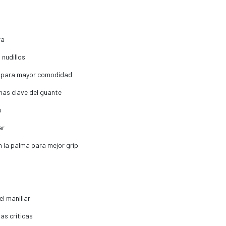
ra
nudillos
s para mayor comodidad
nas clave del guante
o
ar
n la palma para mejor grip
el manillar
as críticas