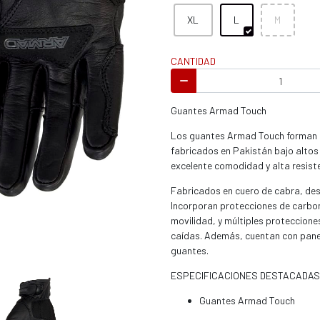
s / enduro
XL
L
M
CANTIDAD
Guantes Armad Touch
s / enduro / ATV
Los guantes Armad Touch forman p
fabricados en Pakistán bajo altos
excelente comodidad y alta resiste
Fabricados en cuero de cabra, dest
Incorporan protecciones de carbon
movilidad, y múltiples proteccion
caídas. Además, cuentan con panel t
guantes.
ESPECIFICACIONES DESTACADAS
Guantes Armad Touch