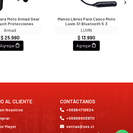
ara Moto Armad Gear
Manos Libres Para Casco Moto
ouch Protecciones
Luvin S1 Bluetooth 5.3
Armad
LUVIN
$ 25.990
$ 13.990
Agregar
Agregar
IO AL CLIENTE
CONTÁCTANOS
con Nosotros
+56964718824
mprar
+56966803870
or Mayor
ventas@oxs.cl