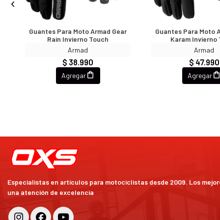
r
Guantes Para Moto Armad Gear
Guantes Para Moto 
Rain Invierno Touch
Karam Invierno
Armad
Armad
$ 38.990
$ 47.990
Agregar
Agregar
Especialistas en artículos para motociclistas desde 2009. Los mejo
una atención de excelencia