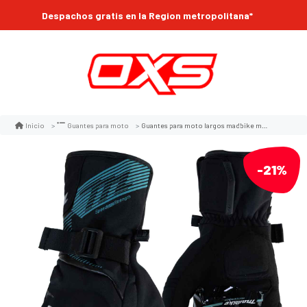
Despachos gratis en la Region metropolitana*
Guantes para moto largos madbike mad65 mujer con protecciones touch invierno tq
Inicio
Guantes para moto
-21%