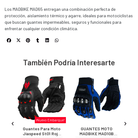
Los MADBIKE MAD65 entregan una combinación perfecta de
protección, aislamiento térmico y agarre, ideales para motociclistas
que buscan guantes impermeables, seguros y funcionales para
enfrentar cualquier condición climática.
También Podría Interesarte
arque!
¡Nuevo Embarque!
ara
Guantes Para Moto
GUANTES MOTO
Gu
10
Jiaspeed St01 Rojo
MADBIKE MAD10B