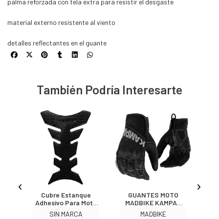
palma reforzada con tela extra para resistir el desgaste
material externo resistente al viento
detalles reflectantes en el guante
También Podría Interesarte
oto
Cubre Estanque
GUANTES MOTO
da
Adhesivo Para Moto
MADBIKE KAMPAK
C
l
3296
PROTECCIONES
SIN MARCA
MADBIKE
TOUCH NG