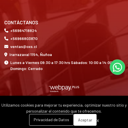
CONTÁCTANOS
+56964718824
+56966803870
ventas@oxs.cl
Irarrazaval 1154, Ñuñoa
Lunes a Viernes 09:30 a 17:30 hrs Sábados: 10:00 a 14:00 hrs
Domingo: Cerrado
Utilizamos cookies para mejorar tu experiencia, optimizar nuestro sitio y
OXS © 2026
personalizar el contenido que te ofrecemos.
0
x
Privacidad de Datos
Aceptar
Inicio
Carrito
Buscar
Menú