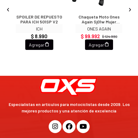
to
SPOILER DE REPUESTO
Chaqueta Moto Ones
C
ti
PARA ICH 501SP V2
Again Sj01w Mujer
F
Verano Con
ICH
ONES AGAIN
Protecciones
$ 8.990
$ 99.992
$ 124.990
Agregar
Agregar
Especialistas en artículos para motociclistas desde 2009. Los
mejores productos y una atención de excelencia