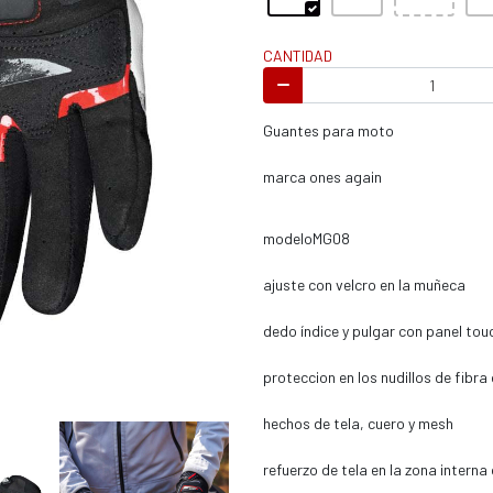
s / enduro
CANTIDAD
Guantes para moto
marca ones again
s / enduro / ATV
modeloMG08
ajuste con velcro en la muñeca
dedo índice y pulgar con panel tou
proteccion en los nudillos de fibr
hechos de tela, cuero y mesh
refuerzo de tela en la zona interna