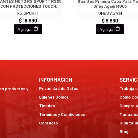
ANTES MOTO RS SPURTT RS08
Guantes Primera Capa Para Mo
CON PROTECCIONES TOUCH
Ones Again MG05
NEGRO
RS SPURTT
ONES AGAIN
$ 16.990
$ 9.990
Agregar
Agregar
INFORMACIÓN
SERVIC
Privacidad de Datos
Trabaja 
res productos y
Quienes Somos
Cómo Co
Tiendas
Compra p
Términos y Condiciones
Manuales
Contacto
Guía tall
Blog