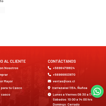
to
IO AL CLIENTE
CONTÁCTANOS
con Nosotros
+56964718824
mprar
+56966803870
or Mayor
ventas@oxs.cl
 para tu Casco
Irarrazaval 1154, Ñuñoa
a casco
Lunes a Viernes 09:30 a 17:30 hrs
Sábados: 10:00 a 14:00 hrs
Domingo: Cerrado