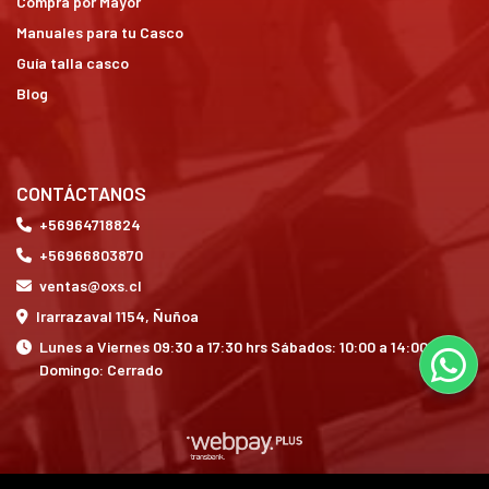
Compra por Mayor
Manuales para tu Casco
Guía talla casco
Blog
CONTÁCTANOS
+56964718824
+56966803870
ventas@oxs.cl
Irarrazaval 1154, Ñuñoa
Lunes a Viernes 09:30 a 17:30 hrs Sábados: 10:00 a 14:00 hrs
Domingo: Cerrado