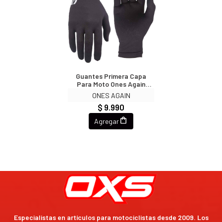
Guantes Primera Capa
Para Moto Ones Again
MG05
ONES AGAIN
$ 9.990
Agregar
Especialistas en artículos para motociclistas desde 2009. Los