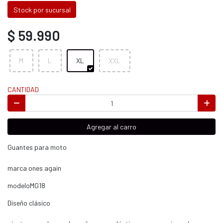
Stock por sucursal
$ 59.990
M
L
XL
XXL
CANTIDAD
Agregar al carro
Guantes para moto
marca ones again
modeloMG18
Diseño clásico