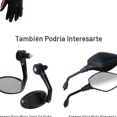
También Podría Interesarte
spejos Para Moto Tope De Puño
Espejos Para Moto Repuesto