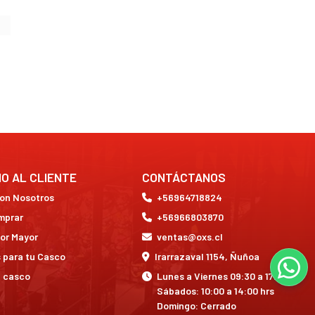
IO AL CLIENTE
CONTÁCTANOS
con Nosotros
+56964718824
mprar
+56966803870
or Mayor
ventas@oxs.cl
 para tu Casco
Irarrazaval 1154, Ñuñoa
a casco
Lunes a Viernes 09:30 a 17:30 hrs
Sábados: 10:00 a 14:00 hrs
Domingo: Cerrado