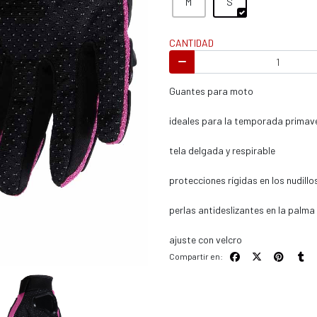
M
S
s / enduro
CANTIDAD
Guantes para moto
s / enduro / ATV
ideales para la temporada primav
tela delgada y respirable
protecciones rígidas en los nudillo
perlas antideslizantes en la palma
ajuste con velcro
Compartir en: