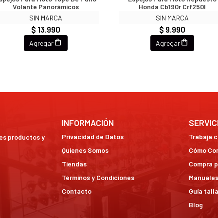
Volante Panorámicos
Honda Cb190r Crf250l
SIN MARCA
SIN MARCA
$ 13.990
$ 9.990
Agregar
Agregar
INFORMACIÓN
SERVIC
Privacidad de Datos
Trabaja 
res productos y
Quienes Somos
Cómo Co
Tiendas
Compra p
Términos y Condiciones
Manuales
Contacto
Guía tall
Blog