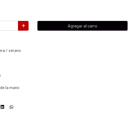
Agregar al carro
era / verano
s
 de la mano