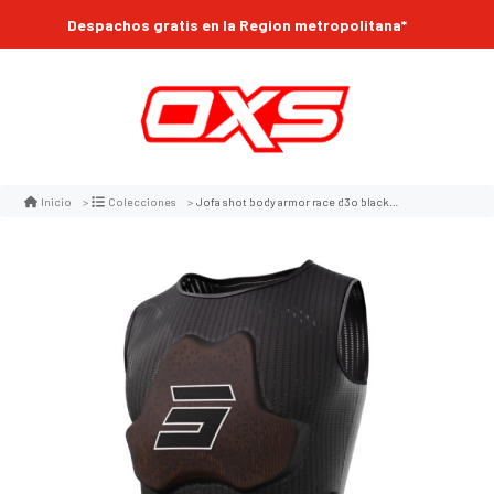
Despachos gratis en la Region metropolitana*
Jofa shot body armor race d3o black motocross enduro
Inicio
Colecciones