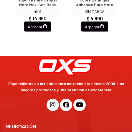
o
Moto Moxi Con Base
Adhesivo Para Moto
Para Espejo O Volante
3296
4RS
SIN MARCA
Tipo X
$ 14.990
$ 4.990
Agregar
Agregar
Especialistas en artículos para motociclistas desde 2009. Los
mejores productos y una atención de excelencia
INFORMACIÓN