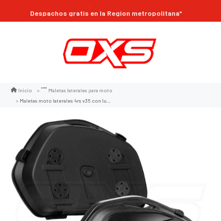
Compra online 24/7
Despachos gratis en la Region metropolitana*
Inicio
Maletas laterales para moto
Maletas moto laterales 4rs v35 con luz led 44 lts universal