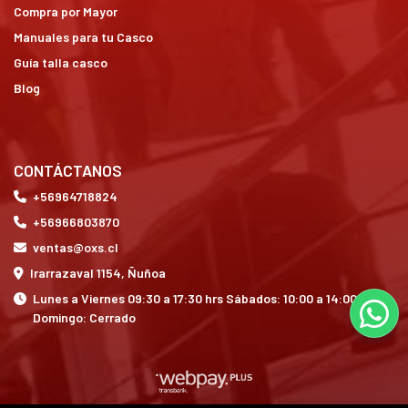
Compra por Mayor
Manuales para tu Casco
Guía talla casco
Blog
CONTÁCTANOS
+56964718824
+56966803870
ventas@oxs.cl
Irarrazaval 1154, Ñuñoa
Lunes a Viernes 09:30 a 17:30 hrs Sábados: 10:00 a 14:00 hrs
Domingo: Cerrado