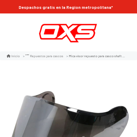
Despachos gratis en la Region metropolitana*
Mica visor repuesto para casco shaft 3700dv / faseed 909 silver
Inicio
Repuestos para cascos