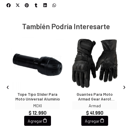
También Podría Interesarte
ue!
Tope Tipo Slider Para
Guantes Para Moto
Moto Universal Aluminio
Armad Gear Aero1
Cuero Largos Touch
MOXI
Armad
$ 12.990
$ 41.990
Agregar
Agregar