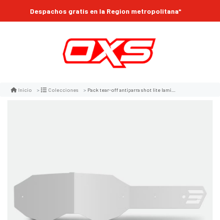
Despachos gratis en la Region metropolitana*
Pack tear-off antiparra shot lite laminados (14pcs) motocross enduro
Inicio
Colecciones