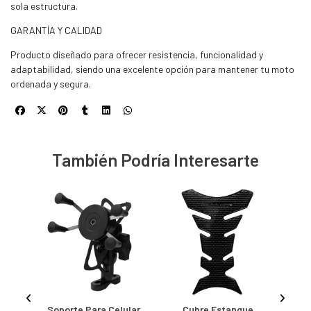
sola estructura.
GARANTÍA Y CALIDAD
Producto diseñado para ofrecer resistencia, funcionalidad y
adaptabilidad, siendo una excelente opción para mantener tu moto
ordenada y segura.
También Podría Interesarte
oto
Soporte Para Celular
Cubre Estanque
Se