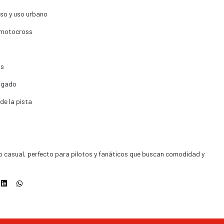
so y uso urbano
d motocross
os
ngado
de la pista
o casual, perfecto para pilotos y fanáticos que buscan comodidad y