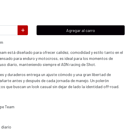
Agregar al carro
am
eam está diseñado para ofrecer calidez, comodidad y estilo tanto en el
Pensado para enduro y motocross, es ideal para los momentos de
 uso diario, manteniendo siempre el ADN racing de Shot.
es y duraderos entrega un ajuste cómodo y una gran libertad de
ñarte antes y después de cada jornada de manejo. Un polerón
lotos que buscan un look casual sin dejar de lado la identidad off-road.
ipe Team
 diario