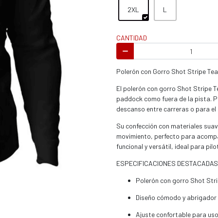
s / enduro
2XL
L
CANTIDAD
Polerón con Gorro Shot Stripe Te
s / enduro / ATV
El polerón con gorro Shot Stripe T
paddock como fuera de la pista. 
descanso entre carreras o para el
Su confección con materiales suav
movimiento, perfecto para acompa
funcional y versátil, ideal para pi
ESPECIFICACIONES DESTACADAS
Polerón con gorro Shot Str
Diseño cómodo y abrigador
Ajuste confortable para uso