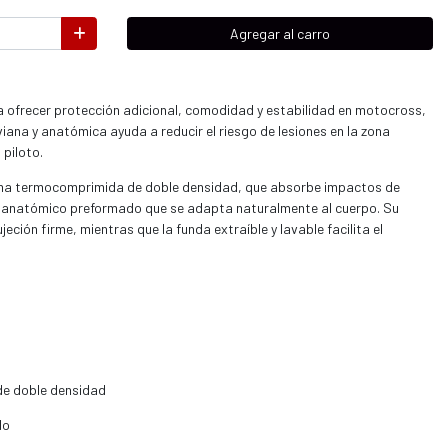
Agregar al carro
ra ofrecer protección adicional, comodidad y estabilidad en motocross,
viana y anatómica ayuda a reducir el riesgo de lesiones en la zona
 piloto.
uma termocomprimida de doble densidad, que absorbe impactos de
e anatómico preformado que se adapta naturalmente al cuerpo. Su
ción firme, mientras que la funda extraíble y lavable facilita el
e doble densidad
do