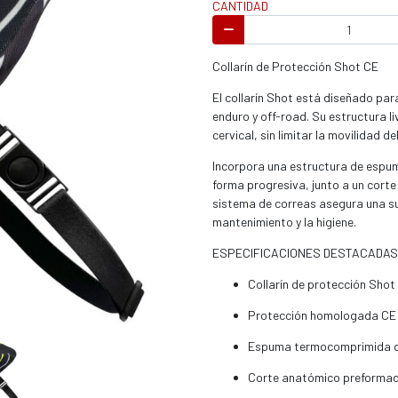
CANTIDAD
s / enduro
Collarín de Protección Shot CE
El collarín Shot está diseñado pa
enduro y off-road. Su estructura li
cervical, sin limitar la movilidad del
s / enduro / ATV
Incorpora una estructura de esp
forma progresiva, junto a un cort
sistema de correas asegura una suje
mantenimiento y la higiene.
ESPECIFICACIONES DESTACADAS
Collarín de protección Shot
Protección homologada CE
Espuma termocomprimida d
Corte anatómico preforma