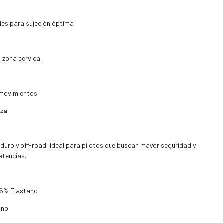
les para sujeción óptima
 zona cervical
r movimientos
eza
ro y off-road, ideal para pilotos que buscan mayor seguridad y
etencias.
/ 6% Elastano
ano