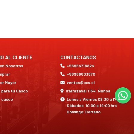
IO AL CLIENTE
CONTÁCTANOS
con Nosotros
+56964718824
mprar
+56966803870
or Mayor
ventas@oxs.cl
 para tu Casco
Irarrazaval 1154, Ñuñoa
a casco
Lunes a Viernes 09:30 a 17:30 hrs
Sábados: 10:00 a 14:00 hrs
Domingo: Cerrado