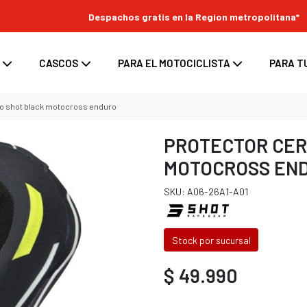
Despachos gratis en la Region metropolitana*
CASCOS
PARA EL MOTOCICLISTA
PARA T
llo shot black motocross enduro
PROTECTOR CER
MOTOCROSS EN
s
enduro
ara moto
Top Case para moto
SKU: A06-26A1-A01
ara casco
/ enduro
d para moto
Maletas laterales para moto
tes
 / enduro
Bolsos y Alforjas para moto
Stock por sucursal
 casco
 enduro
$ 49.990
nduro
oss / enduro