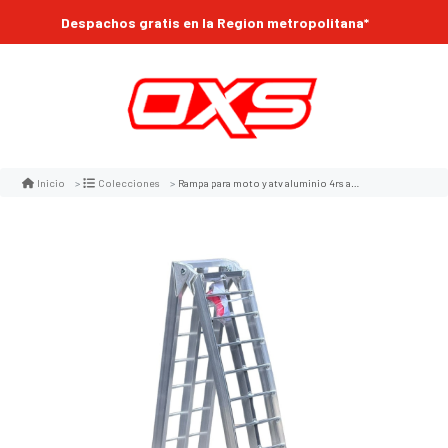
Despachos gratis en la Region metropolitana*
Rampa para moto y atv aluminio 4rs atv-002 plegable en 2 226x30 340kg extra ancha
Inicio
Colecciones