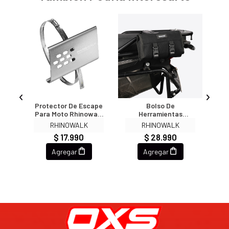
ara
Protector De Escape
Bolso De
Bo
k
Para Moto Rhinowalk
Herramientas
Par
ble
MTR004
Portatil Rhinowalk
M
RHINOWALK
RHINOWALK
os
Mt103bk
$ 17.990
$ 28.990
Agregar
Agregar