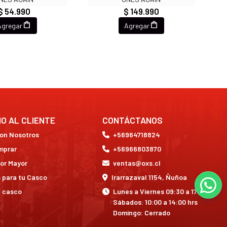
$ 54.990
$ 149.990
Agregar
Agregar
IO AL CLIENTE
CONTÁCTANOS
con Nosotros
+56964718824
mprar
+56966803870
or Mayor
ventas@oxs.cl
 para tu Casco
Irarrazaval 1154, Ñuñoa
a casco
Lunes a Viernes 09:30 a 17:30 hrs
Sábados: 10:00 a 14:00 hrs
Domingo: Cerrado