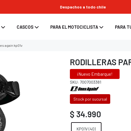
Despachos a todo chile
CASCOS
PARA EL MOTOCICLISTA
PARA T
es again kp01v
RODILLERAS PA
¡Nuevo Embarque!
s
enduro
ara moto
Top Case para moto
SKU: 7007003381
ara casco
/ enduro
d para moto
Maletas laterales para moto
tes
 / enduro
Bolsos y Alforjas para moto
Stock por sucursal
 casco
 enduro
$ 34.990
nduro
oss / enduro
KP01V (40)