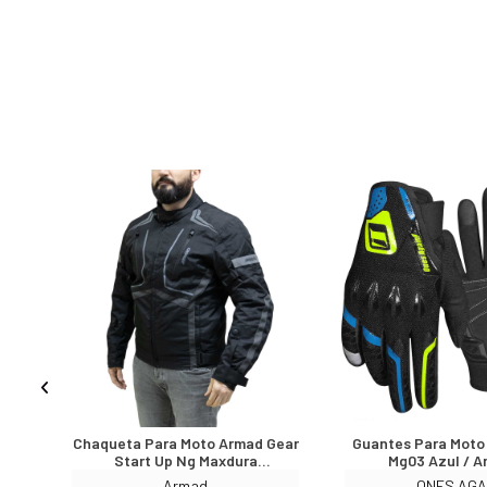
arque!
Chaqueta Para Moto Armad Gear
Guantes Para Moto
45
Start Up Ng Maxdura
Mg03 Azul / Am
Impermable
Armad
ONES AGA