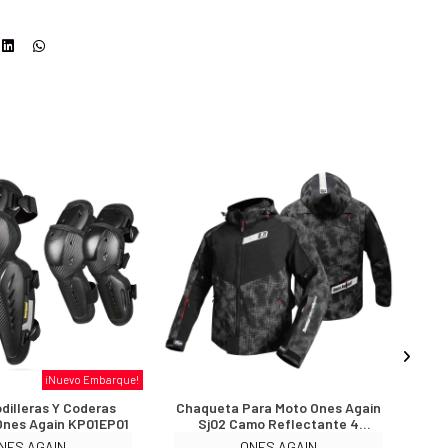
¡Nuevo Embarque!
dilleras Y Coderas
Chaqueta Para Moto Ones Again
Ones Again KP01EP01
Sj02 Camo Reflectante 4
Estaciones
NES AGAIN
ONES AGAIN