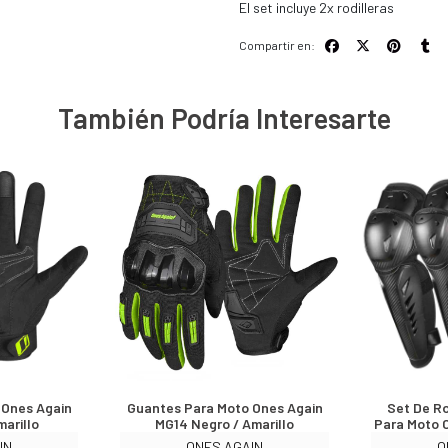
El set incluye 2x rodilleras
Compartir en:
También Podría Interesarte
 Ones Again
Guantes Para Moto Ones Again
Set De Ro
arillo
MG14 Negro / Amarillo
Para Moto 
IN
ONES AGAIN
O