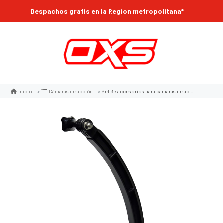
Despachos gratis en la Region metropolitana*
Set de accesorios para camaras de acción x-43 extensor casco curvo
Inicio
Cámaras de acción