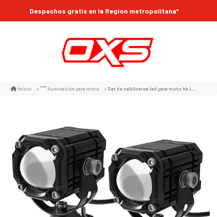
Despachos gratis en la Region metropolitana*
Set de neblineros led para moto hk lupa 15w
Inicio
Iluminación para moto