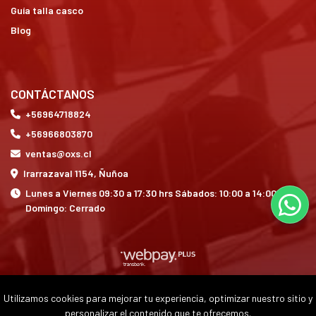
Guía talla casco
Blog
CONTÁCTANOS
+56964718824
+56966803870
ventas@oxs.cl
Irarrazaval 1154, Ñuñoa
Lunes a Viernes 09:30 a 17:30 hrs Sábados: 10:00 a 14:00 hrs
Domingo: Cerrado
Utilizamos cookies para mejorar tu experiencia, optimizar nuestro sitio y
OXS © 2026
personalizar el contenido que te ofrecemos.