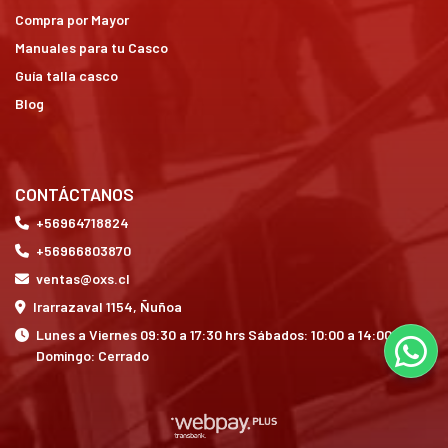
Compra por Mayor
Manuales para tu Casco
Guía talla casco
Blog
CONTÁCTANOS
+56964718824
+56966803870
ventas@oxs.cl
Irarrazaval 1154, Ñuñoa
Lunes a Viernes 09:30 a 17:30 hrs Sábados: 10:00 a 14:00 hrs
Domingo: Cerrado