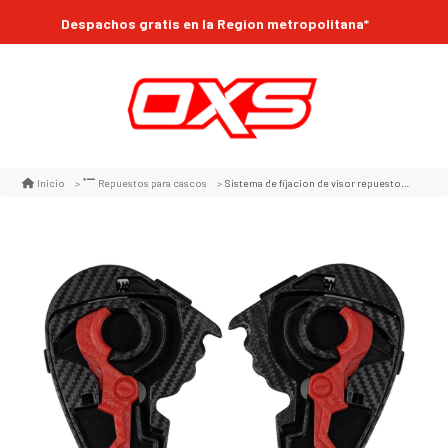
Despachos gratis en la Region metropolitana*
Sistema de fijacion de visor repuesto para casco moto shaft 526sp
Inicio
Repuestos para cascos