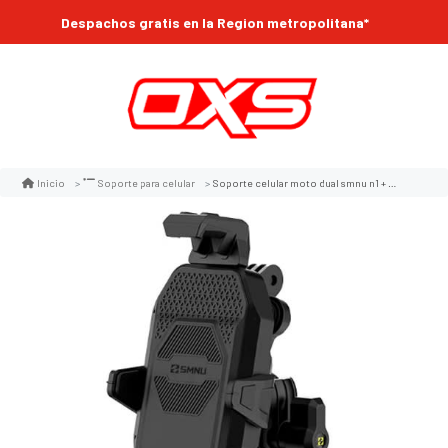
Despachos gratis en la Region metropolitana*
Soporte celular moto dual smnu n1 + camara accion con amortiguador de aire ajustable para manillar
Inicio
Soporte para celular