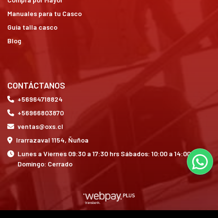
Manuales para tu Casco
Guía talla casco
Blog
CONTÁCTANOS
+56964718824
+56966803870
ventas@oxs.cl
Irarrazaval 1154, Ñuñoa
Lunes a Viernes 09:30 a 17:30 hrs Sábados: 10:00 a 14:00 hrs
Domingo: Cerrado