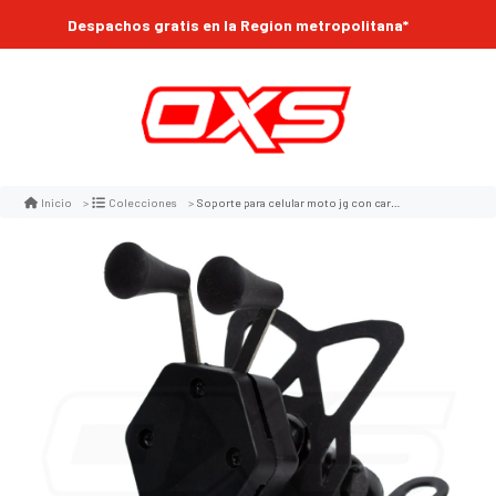
Despachos gratis en la Region metropolitana*
Soporte para celular moto jg con cargador base para espejos o tornillos
Inicio
Colecciones