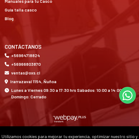
Manuales para tu Casco
Guía talla casco
Blog
CONTÁCTANOS
+56964718824
+56966803870
ventas@oxs.cl
Irarrazaval 1154, Ñuñoa
Lunes a Viernes 09:30 a 17:30 hrs Sábados: 10:00 a 14:00 hrs
Domingo: Cerrado
Utilizamos cookies para mejorar tu experiencia, optimizar nuestro sitio y
OXS © 2026