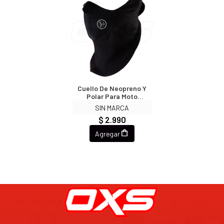
Cuello De Neopreno Y
Polar Para Moto
Bicicleta Running
SIN MARCA
$ 2.990
Agregar