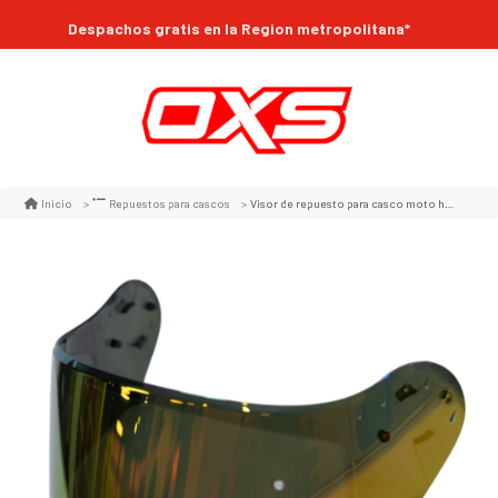
Compra online 24/7
Despachos gratis en la Region metropolitana*
Visor de repuesto para casco moto hro 3480dv sm.cl.ir.rj
Inicio
Repuestos para cascos