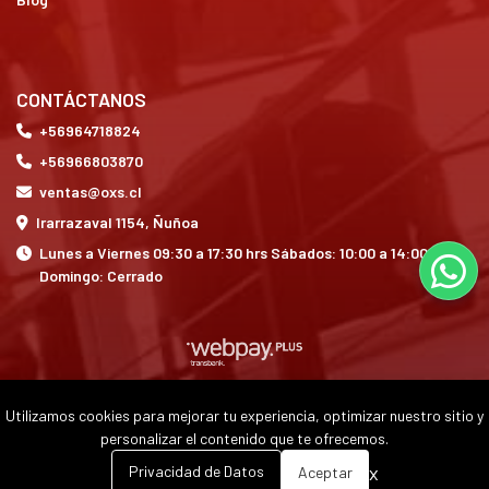
CONTÁCTANOS
+56964718824
+56966803870
ventas@oxs.cl
Irarrazaval 1154, Ñuñoa
Lunes a Viernes 09:30 a 17:30 hrs Sábados: 10:00 a 14:00 hrs
Domingo: Cerrado
Utilizamos cookies para mejorar tu experiencia, optimizar nuestro sitio y
OXS © 2026
personalizar el contenido que te ofrecemos.
0
x
Privacidad de Datos
Aceptar