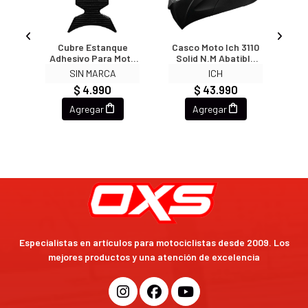
xe
Cubre Estanque
Casco Moto Ich 3110
Ca
es
Adhesivo Para Moto
Solid N.m Abatible
M
3296
Con Sun Visor
Na
SIN MARCA
ICH
Certificación Dot 3cv
1
$ 4.990
$ 43.990
1
Agregar
Agregar
Especialistas en artículos para motociclistas desde 2009. Los
mejores productos y una atención de excelencia