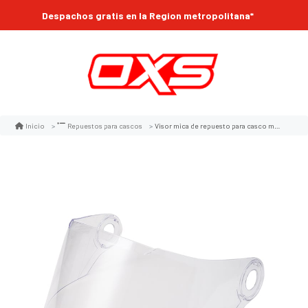
Despachos gratis en la Region metropolitana*
Visor mica de repuesto para casco moto ich 501sp / tech t50 tr
Inicio
Repuestos para cascos