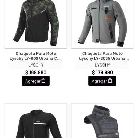
Chaqueta Para Moto
Chaqueta Para Moto
Lyschy LY-809 Urbana Con
Lyschy LY-2035 Urbana
Protecciones Multi
Con Protecciones Multi
LYSCHY
LYSCHY
Estacion
Estacion
$ 169.990
$ 179.990
Agregar
Agregar