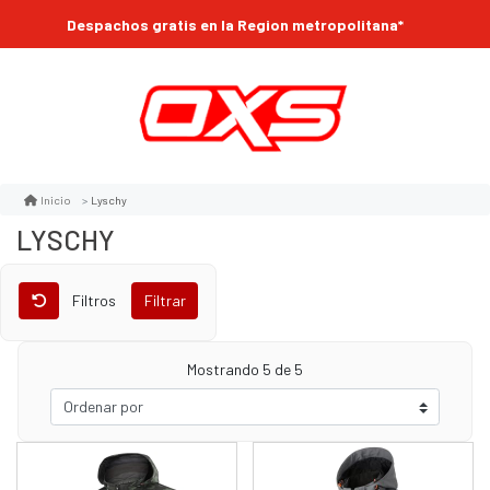
Despachos gratis en la Region metropolitana*
Lyschy
Inicio
LYSCHY
Filtros
Filtrar
Mostrando
5
de 5