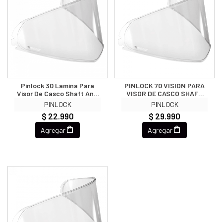
Pinlock 30 Lamina Para
PINLOCK 70 VISION PARA
Visor De Casco Shaft Anti
VISOR DE CASCO SHAFT
Fog Anti Empañante
PRO 545 Anti Fog
PINLOCK
PINLOCK
$ 22.990
$ 29.990
Agregar
Agregar