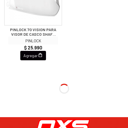
PINLOCK 70 VISION PARA
VISOR DE CASCO SHAFT
MX-380 ANTI FOG
PINLOCK
$ 25.990
Agregar