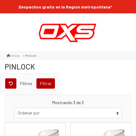
Despachos gratis en la Region metropolitana*
Pinlock
Inicio
PINLOCK
Filtros
Filtrar
Mostrando
3
de 3