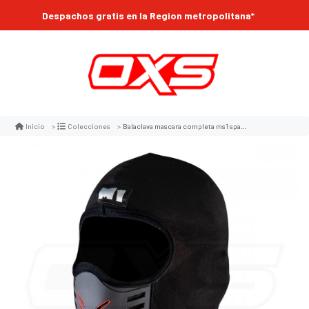
Despachos gratis en la Region metropolitana*
Balaclava mascara completa ms1 spandex para uso bajo casco
Inicio
Colecciones