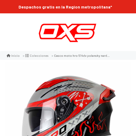
Despachos gratis en la Region metropolitana*
Casco moto hro 514dv polansky nardo sl tr integral
Inicio
Colecciones