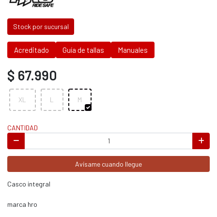
Stock por sucursal
Acreditado
Guía de tallas
Manuales
$ 67.990
XL
L
M
CANTIDAD
Avísame cuando llegue
Casco integral
marca hro