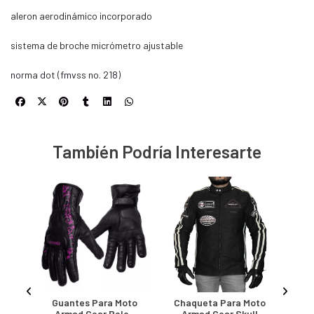
aleron aerodinámico incorporado
sistema de broche micrómetro ajustable
norma dot (fmvss no. 218)
También Podría Interesarte
oto
Guantes Para Moto
Chaqueta Para Moto
Gu
ar
Armad Gear Belen
Armad Gear Skull
A