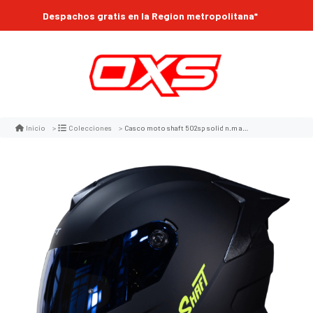
Despachos gratis en la Region metropolitana*
Casco moto shaft 502sp solid n.m am az integral normal dot acreditado (v/sv)
Inicio
Colecciones