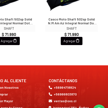
to Shaft 502sp Solid
Casco Moto Shaft 502sp Solid
Integral Normal Dot
N.m Am Az Integral Normal Dot
editado (V/SV)
Acreditado (V/SV)
SHAFT
SHAFT
$ 71.990
$ 71.990
Agregar
Agregar
IO AL CLIENTE
CONTÁCTANOS
con Nosotros
+56964718824
mprar
+56966803870
or Mayor
ventas@oxs.cl
 para tu Casco
Irarrazaval 1154, Ñuñoa