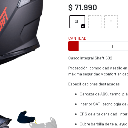
s / enduro
$ 71.990
XL
L
M
CANTIDAD
s / enduro / ATV
Casco Integral Shaft 502
Protección, comodidad y estilo en
máxima seguridad y confort en cada 
Especificaciones destacadas
Carcaza de ABS: termo-plás
Interior SAT: tecnología d
EPS de alta densidad: interi
Cubre barbilla de tela: ayuda