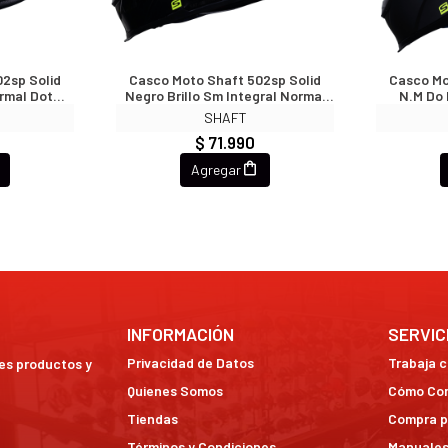
2sp Solid
Casco Moto Shaft 502sp Solid
Casco Mo
rmal Dot
Negro Brillo Sm Integral Normal
N.m Do 
/SV)
Dot Acreditado (V/SV)
Acr
SHAFT
$ 71.990
Agregar
INFORMACIÓN
SERVIC
Privacidad de Datos
Trabaja 
res productos y
Quienes Somos
Cómo Co
Tiendas
Compra p
Términos y Condiciones
Manuales