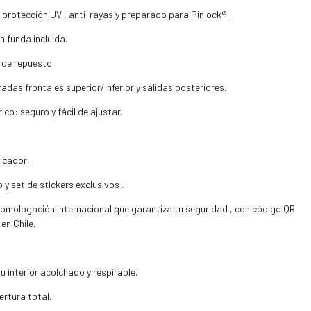
 protección UV , anti-rayas y preparado para Pinlock®.
n funda incluida.
 de repuesto.
adas frontales superior/inferior y salidas posteriores.
co: seguro y fácil de ajustar.
icador.
 y set de stickers exclusivos .
mologación internacional que garantiza tu seguridad , con código QR
en Chile.
u interior acolchado y respirable.
ertura total.