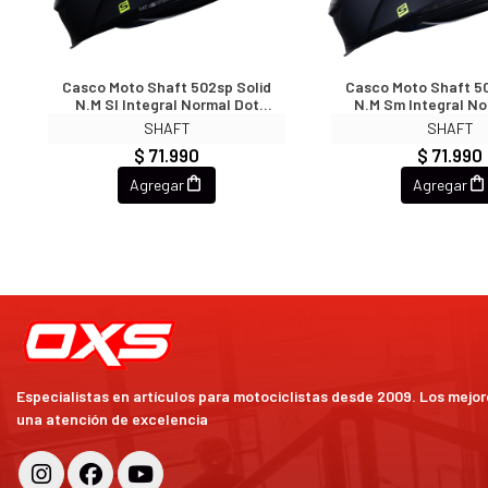
Casco Moto Shaft 502sp Solid
Casco Moto Shaft 50
N.m Sl Integral Normal Dot
N.m Sm Integral No
Acreditado (V/SV)
Acreditado (V
SHAFT
SHAFT
$ 71.990
$ 71.990
Agregar
Agregar
Especialistas en artículos para motociclistas desde 2009. Los mejo
una atención de excelencia