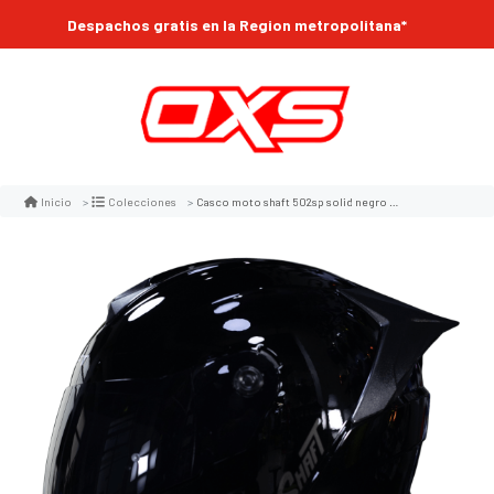
Despachos gratis en la Region metropolitana*
Casco moto shaft 502sp solid negro brillo sm integral normal dot acreditado (v/sv)
Inicio
Colecciones