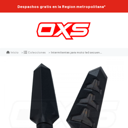
Despachos gratis en la Region metropolitana*
Intermitentes para moto led secuenciales lambo
Inicio
Colecciones