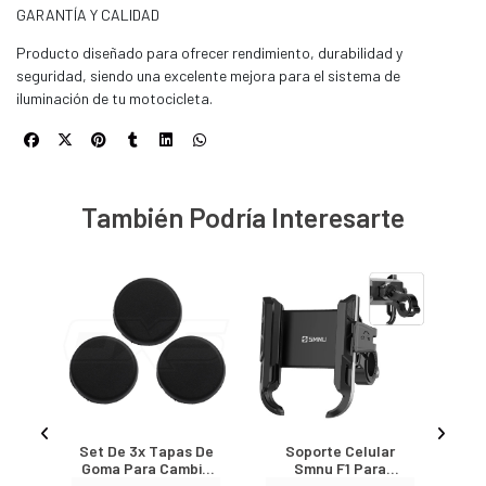
GARANTÍA Y CALIDAD
Producto diseñado para ofrecer rendimiento, durabilidad y
seguridad, siendo una excelente mejora para el sistema de
iluminación de tu motocicleta.
También Podría Interesarte
o
Set De 3x Tapas De
Soporte Celular
 Am
Goma Para Cambio
Smnu F1 Para
Visera Casco 726x
Manillar Moto