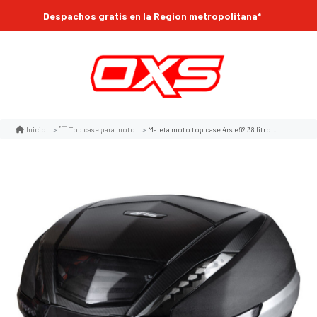
Despachos gratis en la Region metropolitana*
Maleta moto top case 4rs e62 38 litros con luz led carbon
Inicio
Top case para moto