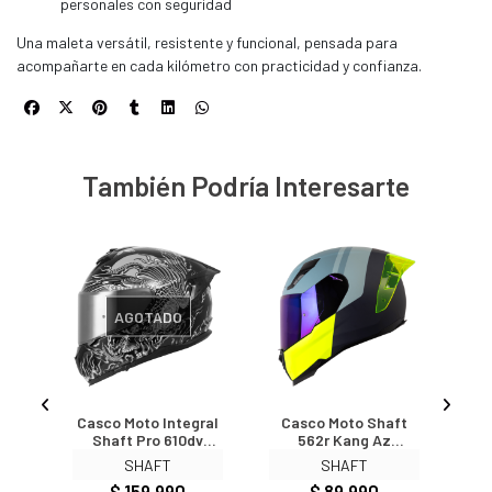
personales con seguridad
Una maleta versátil, resistente y funcional, pensada para
acompañarte en cada kilómetro con practicidad y confianza.
También Podría Interesarte
AGOTADO
o
Casco Moto Integral
Casco Moto Shaft
ero
Shaft Pro 610dv
562r Kang Az
A
Resurgimiento
Integral
SHAFT
SHAFT
n
Edición Limitada
$ 159.990
$ 89.990