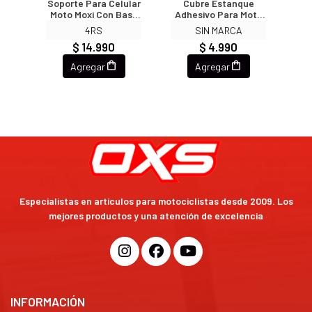
xe
Soporte Para Celular
Cubre Estanque
Gu
es
Moto Moxi Con Base
Adhesivo Para Moto
Ji
Para Espejo O
3296
C
4RS
SIN MARCA
Volante Tipo X
$ 14.990
$ 4.990
Agregar
Agregar
Especialistas en artículos para motociclistas desde 2009. Los
mejores productos y una atención de excelencia
INFORMACIÓN