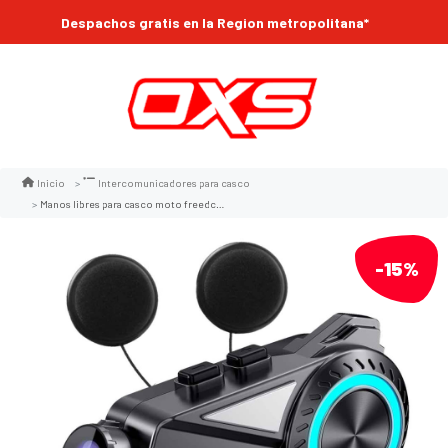
Despachos gratis en la Region metropolitana*
Inicio
Intercomunicadores para casco
Manos libres para casco moto freedconn r3 camara 2k bluetooth intercomunicador 6 vias 1000mts radio fm
-15%